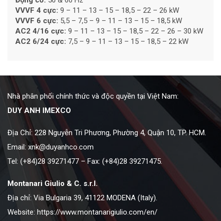
Động cơ:
50 & 60 Hz
VVVF 4 cực:
9 – 11 – 13 – 15 – 18,5 – 22 – 26 kW
VVVF 6 cực:
5,5 – 7,5 – 9 – 11 – 13 – 15 – 18,5 kW
AC2 4/16 cực:
9 – 11 – 13 – 15 – 18,5 – 22 – 26 – 30 kW
AC2 6/24 cực:
7,5 – 9 – 11 – 13 – 15 – 18,5 – 22 kW
Nhà phân phối chính thức và độc quyền tại Việt Nam:
DUY ANH IMEXCO
Địa Chỉ: 228 Nguyễn Tri Phương, Phường 4, Quận 10, TP. HCM.
Email:
xnk@duyanhco.com
Tel: (+84)28 39271477 – Fax: (+84)28 39271475.
Montanari Giulio & C. s.r.l.
Địa chỉ: Via Bulgaria 39, 41122 MODENA (Italy).
Website:
https://www.montanarigiulio.com/en/