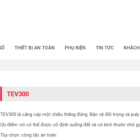
SỐ
THIẾT BỊ AN TOÀN
PHỤ KIỆN
TIN TỨC
KHÁCH
TEV300
TEV300 là căng cáp một chiều thẳng đứng. Bảo vệ đối trọng và puly
Ưu điểm: nó có thể được cố định xuống đất và có kích thước nhỏ g
Tùy chọn: công tắc an toàn.