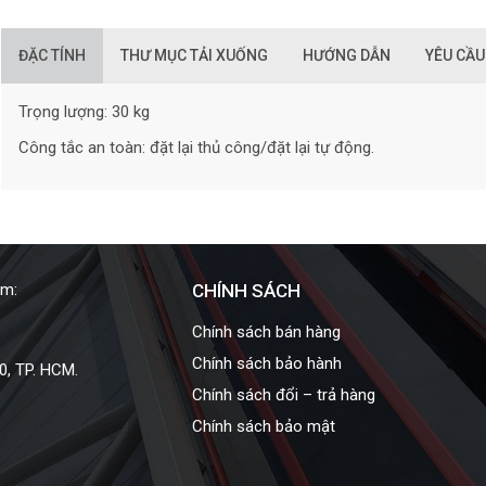
ĐẶC TÍNH
THƯ MỤC TẢI XUỐNG
HƯỚNG DẪN
YÊU CẦU
Trọng lượng: 30 kg
Công tắc an toàn: đặt lại thủ công/đặt lại tự động.
am:
CHÍNH SÁCH
Chính sách bán hàng
Chính sách bảo hành
0, TP. HCM.
Chính sách đổi – trả hàng
Chính sách bảo mật