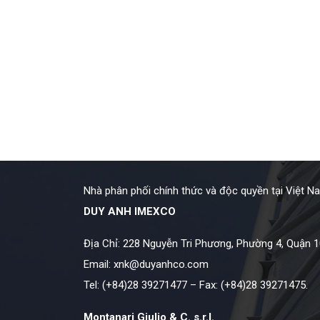
Nhà phân phối chính thức và độc quyền tại Việt N
DUY ANH IMEXCO
Địa Chỉ: 228 Nguyễn Tri Phương, Phường 4, Quận 1
Email:
xnk@duyanhco.com
Tel: (+84)28 39271477 – Fax: (+84)28 39271475.
Montanari Giulio & C. s.r.l.