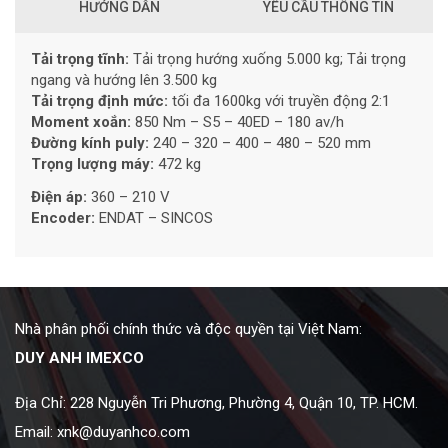
HƯỚNG DẪN
YÊU CẦU THÔNG TIN
Tải trọng tĩnh:
Tải trọng hướng xuống 5.000 kg; Tải trọng
ngang và hướng lên 3.500 kg
Tải trọng định mức:
tối đa 1600kg với truyền động 2:1
Moment xoắn:
850 Nm – S5 – 40ED – 180 av/h
Đường kính puly:
240 – 320 – 400 – 480 – 520 mm
Trọng lượng máy:
472 kg
Điện áp:
360 – 210 V
Encoder:
ENDAT – SINCOS
Nhà phân phối chính thức và độc quyền tại Việt Nam:
DUY ANH IMEXCO
Địa Chỉ: 228 Nguyễn Tri Phương, Phường 4, Quận 10, TP. HCM.
Email:
xnk@duyanhco.com