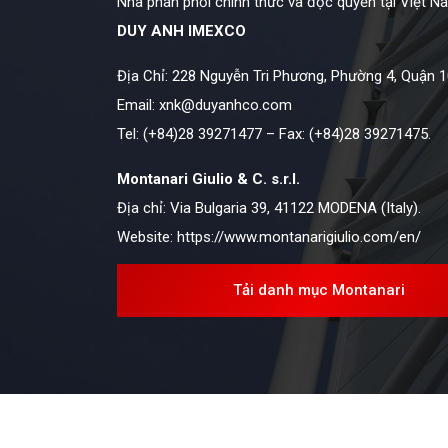
Nhà phân phối chính thức và độc quyền tại Việt N
DUY ANH IMEXCO
Địa Chỉ: 228 Nguyễn Tri Phương, Phường 4, Quận 1
Email:
xnk@duyanhco.com
Tel: (+84)28 39271477 – Fax: (+84)28 39271475.
Montanari Giulio & C. s.r.l.
Địa chỉ: Via Bulgaria 39, 41122 MODENA (Italy).
Website:
https://www.montanarigiulio.com/en/
Tải danh mục Montanari