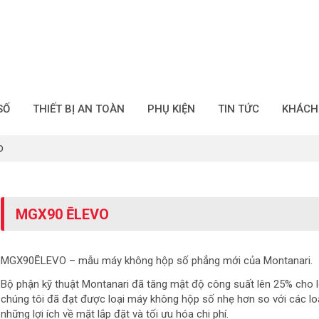
SỐ
THIẾT BỊ AN TOÀN
PHỤ KIỆN
TIN TỨC
KHÁCH
O
MGX90 ĒLEVO
MGX90ĒLEVO – mẫu máy không hộp số phẳng mới của Montanari.
Bộ phận kỹ thuật Montanari đã tăng mật độ công suất lên 25% cho 
chúng tôi đã đạt được loại máy không hộp số nhẹ hơn so với các loại
những lợi ích về mặt lắp đặt và tối ưu hóa chi phí.