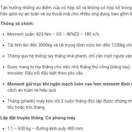
Tận hưởng những ưu điểm của có hộp số và không có hộp số tron
hảo giữa sự an toàn và sự thoải mái cho nhiều ứng dụng, bao gồm 6
Thông số chính:
Moment xoắn: 825 Nm – S5 – 40%ED – 180 s/h.
Tải tĩnh lên đến 3000kg và tải trọng định mức lên đến 1250kg c
Thông qua hệ thống tay thắng nhả phanh, chỉ cần một người vận
Được trang bị tay thắng cho việc nhả thắng thủ công (bằng tay),
encoder. Đấu nối đặc biệt theo yêu cầu.
Moment giữ trục khi ngắn mạch luôn cao hơn moment địn
cách an toàn và hiệu quả.
Thắng (phanh) máy kéo với 2 cuộn thắng độc lập được chứng n
tốc hoặc trôi thang.
Lắp đặt truyền thống: Có phòng máy
1:1 – 630 kg – đường kính puly 400 mm