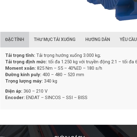
ĐẶC TÍNH
THƯ MỤC TẢI XUỐNG
HƯỚNG DẪN
YÊU CẦU
Tải trọng tĩnh:
Tải trọng hướng xuống 3.000 kg;
Tải trọng định mức:
tối đa 1.250 kg với truyền động 2:1 – tối đa 
Moment xoắn:
825 Nm – S5 – 40%ED – 180 s/h
Đường kính puly:
400 – 480 – 520 mm
Trọng lượng máy:
340 kg
Điện áp:
360 – 210 V
Encoder:
ENDAT – SINCOS – SSI – BISS